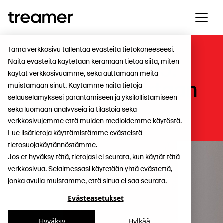
Tämä verkkosivu tallentaa evästeitä tietokoneeseesi.
Näitä evästeitä käytetään kerämään tietoa siitä, miten
Treamer Q2/2025:
käytät verkkosivuamme, sekä auttamaan meitä
Kasvua vastavirtaan
muistamaan sinut. Käytämme näitä tietoja
selauselämyksesi parantamiseen ja yksilöllistämiseen
sekä luomaan analyyseja ja tilastoja sekä
Uutiset
verkkosivujemme että muiden medioidemme käytöstä.
Lue lisätietoja käyttämistämme evästeistä
tietosuojakäytännöstämme.
Jos et hyväksy tätä, tietojasi ei seurata, kun käytät tätä
verkkosivua. Selaimessasi käytetään yhtä evästettä,
jonka avulla muistamme, että sinua ei saa seurata.
Evästeasetukset
Hyväksy
Hylkää