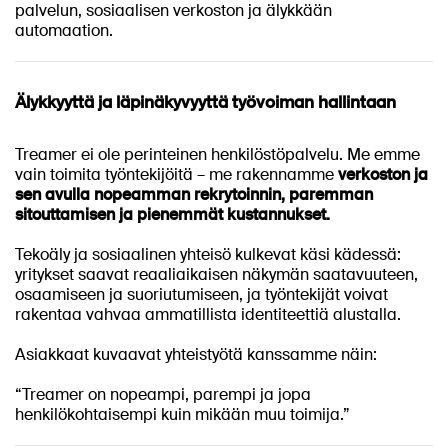
palvelun, sosiaalisen verkoston ja älykkään
automaation.
Älykkyyttä ja läpinäkyvyyttä työvoiman hallintaan
Treamer ei ole perinteinen henkilöstöpalvelu. Me emme
vain toimita työntekijöitä – me rakennamme
verkoston ja
sen avulla nopeamman rekrytoinnin, paremman
sitouttamisen ja pienemmät kustannukset.
Tekoäly ja sosiaalinen yhteisö kulkevat käsi kädessä:
yritykset saavat reaaliaikaisen näkymän saatavuuteen,
osaamiseen ja suoriutumiseen, ja työntekijät voivat
rakentaa vahvaa ammatillista identiteettiä alustalla.
Asiakkaat kuvaavat yhteistyötä kanssamme näin:
“Treamer on nopeampi, parempi ja jopa
henkilökohtaisempi kuin mikään muu toimija.”