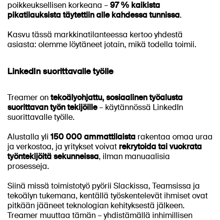
poikkeuksellisen korkeana –
97 % kaikista
pikatilauksista täytettiin alle kahdessa tunnissa
.
Kasvu tässä markkinatilanteessa kertoo yhdestä
asiasta: olemme löytäneet jotain, mikä todella toimii.
LinkedIn suorittavalle työlle
Treamer on
tekoälyohjattu, sosiaalinen työalusta
suorittavan työn tekijöille
– käytännössä LinkedIn
suorittavalle työlle.
Alustalla yli
150 000 ammattilaista
rakentaa omaa uraa
ja verkostoa, ja yritykset voivat
rekrytoida tai vuokrata
työntekijöitä sekunneissa
, ilman manuaalisia
prosesseja.
Siinä missä toimistotyö pyörii Slackissa, Teamsissa ja
tekoälyn tukemana, kentällä työskentelevät ihmiset ovat
pitkään jääneet teknologian kehityksestä jälkeen.
Treamer muuttaa tämän – yhdistämällä inhimillisen