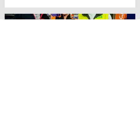
Uutiset
Punamusta Coloro x Treamer –
joustavaa työvoimaa nopeasti
elävään tarpeeseen