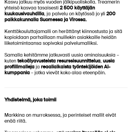
Kasvu jatkuu myös vuoden jälkipuoliskolla. Treamerin
yhteisö kasvaa tasaisesti
2 500 käyttäjän
kuukausivauhdilla
, ja palvelu on käytössä jo yli
200
paikkakunnalla Suomessa ja Virossa.
Kenttäkouluttajamalli on herättänyt kiinnostusta ja sitä
kopioidaan parhaillaan muillekin asiakkaille heidän
liiketoimintaansa sopivaksi palvelumalliksi.
Samalla kehitämme jatkuvasti uusia ominaisuuksia –
kuten
tekoälyavusteista resurssisuunnittelua
,
uusia
profiilimalleja
ja
reaaliaikaista työntekijöiden AI-
kumppania
– jotka vievät koko alaa eteenpäin.
Yhdistelmä, joka toimii
Markkina on murroksessa, ja perinteiset mallit eivät
enää riitä.