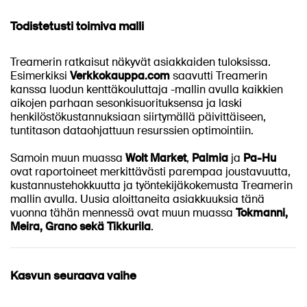
Todistetusti toimiva malli
Treamerin ratkaisut näkyvät asiakkaiden tuloksissa.
Esimerkiksi
Verkkokauppa.com
saavutti Treamerin
kanssa luodun kenttäkouluttaja -mallin avulla kaikkien
aikojen parhaan sesonkisuorituksensa ja laski
henkilöstökustannuksiaan siirtymällä päivittäiseen,
tuntitason dataohjattuun resurssien optimointiin.
Samoin muun muassa
Wolt Market
,
Palmia
ja
Pa-Hu
ovat raportoineet merkittävästi parempaa joustavuutta,
kustannustehokkuutta ja työntekijäkokemusta Treamerin
mallin avulla. Uusia aloittaneita asiakkuuksia tänä
vuonna tähän mennessä ovat muun muassa
Tokmanni,
Meira, Grano sekä Tikkurila
.
Kasvun seuraava vaihe