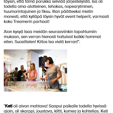
täysin, että tämä porukka selviää järjestelyistä. Isa oli
todella oma-alotteinen, tehokas, nopearytminen,
huumorintajuinen ja fiksu. Illan päätteeksi mietin
monesti, että kylläpä löysin hyvät event helperit, varmasti
koko Treamerin parhaat!
Aion kysyä Isaa meidän seuraaviinkin tapahtumiin
mukaan, sen verran hienosti hoituivat kaikki hommat
eilen. Suosittelen! Kiitos Isa vielä kerran!".
"
Keti
oli aivan mahtava! Saapui paikalle todella hyvissä
ajoin, oli skarppi, joustava, kiltti, komea ja kohtelias. Keti