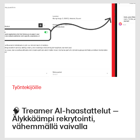
Työntekijöille
🧠 Treamer AI-haastattelut —
Älykkäämpi rekrytointi,
vähemmällä vaivalla