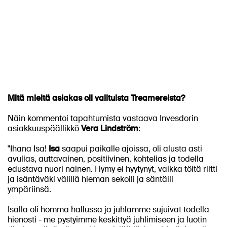
Mitä mieltä asiakas oli valituista Treamereista?
Näin kommentoi tapahtumista vastaava Invesdorin
asiakkuuspäällikkö
Vera Lindström
:
"Ihana Isa!
Isa
saapui paikalle ajoissa, oli alusta asti
avulias, auttavainen, positiivinen, kohtelias ja todella
edustava nuori nainen. Hymy ei hyytynyt, vaikka töitä riitti
ja isäntäväki välillä hieman sekoili ja säntäili
ympäriinsä.
Isalla oli homma hallussa ja juhlamme sujuivat todella
hienosti - me pystyimme keskittyä juhlimiseen ja luotin