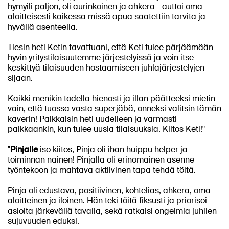
hymyili paljon, oli aurinkoinen ja ahkera - auttoi oma-
aloitteisesti kaikessa missä apua saatettiin tarvita ja
hyvällä asenteella.
Tiesin heti Ketin tavattuani, että Keti tulee pärjäämään
hyvin yritystilaisuutemme järjestelyissä ja voin itse
keskittyä tilaisuuden hostaamiseen juhlajärjestelyjen
sijaan.
Kaikki menikin todella hienosti ja illan päätteeksi mietin
vain, että tuossa vasta superjäbä, onneksi valitsin tämän
kaverin! Palkkaisin heti uudelleen ja varmasti
palkkaankin, kun tulee uusia tilaisuuksia. Kiitos Keti!"
"
Pinjalle
iso kiitos, Pinja oli ihan huippu helper ja
toiminnan nainen! Pinjalla oli erinomainen asenne
työntekoon ja mahtava aktiivinen tapa tehdä töitä.
Pinja oli edustava, positiivinen, kohtelias, ahkera, oma-
aloitteinen ja iloinen. Hän teki töitä fiksusti ja priorisoi
asioita järkevällä tavalla, sekä ratkaisi ongelmia juhlien
sujuvuuden eduksi.