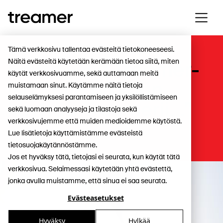
Tämä verkkosivu tallentaa evästeitä tietokoneeseesi.
Näitä evästeitä käytetään kerämään tietoa siitä, miten
Esittelyssä Treamer-
käytät verkkosivuamme, sekä auttamaan meitä
Isa: "Mie tykkään
muistamaan sinut. Käytämme näitä tietoja
selauselämyksesi parantamiseen ja yksilöllistämiseen
käyttää Treamerii..."
sekä luomaan analyyseja ja tilastoja sekä
verkkosivujemme että muiden medioidemme käytöstä.
Lue lisätietoja käyttämistämme evästeistä
Työntekijöille
tietosuojakäytännöstämme.
Jos et hyväksy tätä, tietojasi ei seurata, kun käytät tätä
verkkosivua. Selaimessasi käytetään yhtä evästettä,
jonka avulla muistamme, että sinua ei saa seurata.
Evästeasetukset
Hyväksy
Hylkää