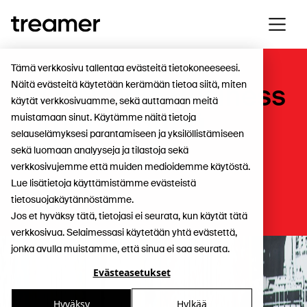
Tämä verkkosivu tallentaa evästeitä tietokoneeseesi.
Näitä evästeitä käytetään kerämään tietoa siitä, miten
Näin Nordic Business
käytät verkkosivuamme, sekä auttamaan meitä
Forum selättää
muistamaan sinut. Käytämme näitä tietoja
selauselämyksesi parantamiseen ja yksilöllistämiseen
ruuhkahuiput
sekä luomaan analyyseja ja tilastoja sekä
verkkosivujemme että muiden medioidemme käytöstä.
Lue lisätietoja käyttämistämme evästeistä
Yrityksille
,
tietosuojakäytännöstämme.
Referenssit
Jos et hyväksy tätä, tietojasi ei seurata, kun käytät tätä
verkkosivua. Selaimessasi käytetään yhtä evästettä,
jonka avulla muistamme, että sinua ei saa seurata.
Evästeasetukset
Hyväksy
Hylkää