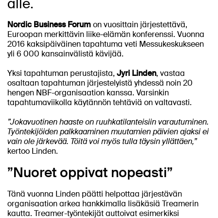
alle.
Nordic Business Forum
on vuosittain järjestettävä,
Euroopan merkittävin liike-elämän konferenssi. Vuonna
2016 kaksipäiväinen tapahtuma veti Messukeskukseen
yli 6 000 kansainvälistä kävijää.
Yksi tapahtuman perustajista,
Jyri Linden
, vastaa
osaltaan tapahtuman järjestelyistä yhdessä noin 20
hengen NBF-organisaation kanssa. Varsinkin
tapahtumaviikolla käytännön tehtäviä on valtavasti.
”Jokavuotinen haaste on ruuhkatilanteisiin varautuminen.
Työntekijöiden palkkaaminen muutamien päivien ajaksi ei
vain ole järkevää. Töitä voi myös tulla täysin yllättäen,”
kertoo Linden.
”Nuoret oppivat nopeasti”
Tänä vuonna Linden päätti helpottaa järjestävän
organisaation arkea hankkimalla lisäkäsiä Treamerin
kautta. Treamer-työntekijät auttoivat esimerkiksi