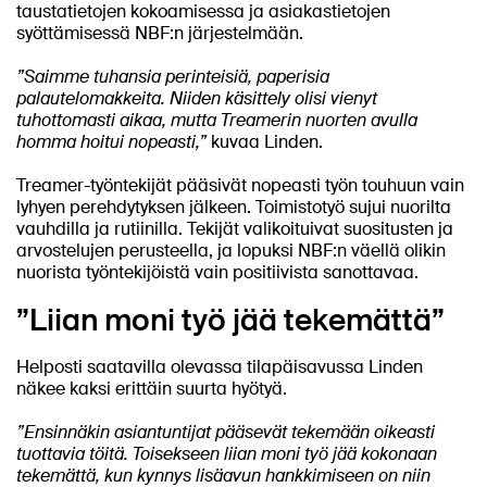
taustatietojen kokoamisessa ja asiakastietojen
syöttämisessä NBF:n järjestelmään.
”Saimme tuhansia perinteisiä, paperisia
palautelomakkeita. Niiden käsittely olisi vienyt
tuhottomasti aikaa, mutta Treamerin nuorten avulla
homma hoitui nopeasti,”
kuvaa Linden.
Treamer-työntekijät pääsivät nopeasti työn touhuun vain
lyhyen perehdytyksen jälkeen. Toimistotyö sujui nuorilta
vauhdilla ja rutiinilla. Tekijät valikoituivat suositusten ja
arvostelujen perusteella, ja lopuksi NBF:n väellä olikin
nuorista työntekijöistä vain positiivista sanottavaa.
”Liian moni työ jää tekemättä”
Helposti saatavilla olevassa tilapäisavussa Linden
näkee kaksi erittäin suurta hyötyä.
”Ensinnäkin asiantuntijat pääsevät tekemään oikeasti
tuottavia töitä. Toisekseen liian moni työ jää kokonaan
tekemättä, kun kynnys lisäavun hankkimiseen on niin