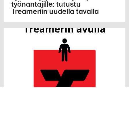
työnantajille: tutustu
Treameriin uudella tavalla
Yrityksille
Miten hyödynnät oman