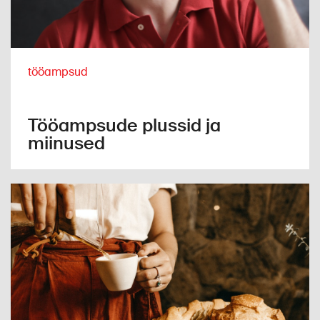
tööampsud
Tööampsude plussid ja
miinused