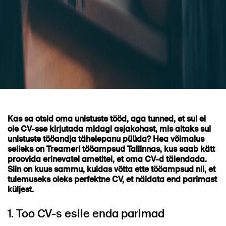
Kas sa otsid oma unistuste tööd, aga tunned, et sul ei
ole CV-sse kirjutada midagi asjakohast, mis aitaks sul
unistuste tööandja tähelepanu püüda? Hea võimalus
selleks on Treameri tööampsud Tallinnas, kus saab kätt
proovida erinevatel ametitel, et oma CV-d täiendada.
Siin on kuus sammu, kuidas võtta ette tööampsud nii, et
tulemuseks oleks perfektne CV, et näidata end parimast
küljest.
1. Too CV-s esile enda parimad