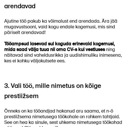
arendavad
Ajutine töö pakub ka võimalust end arendada. Ära jää
mugavustsooni, vaid kogu endale kogemusi, mis sind
päriselt arendavad!
Tööampsud lasevad sul koguda erinevaid kogemusi,
mida saad välja tuua nii oma CV-s kui vestluses
ning
näitavad sind vaheldusrikka ja uudishimuliku inimesena,
kes ei kohku väljakutsete ees.
3. Vali töö, mille nimetus on kõige
prestiižsem
Õnneks on ka tööandjad hakanud aru saama, et n-ö
prestiižsema nimetusega töökohale on rohkem tahtjaid.
See on hea ka sinule, sest uhkema nimetusega töökohad