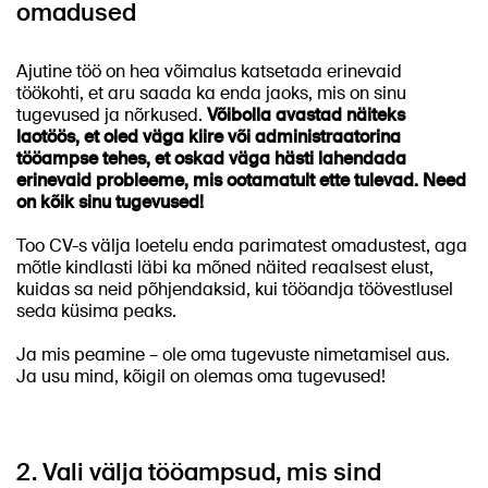
omadused
Ajutine töö on hea võimalus katsetada erinevaid
töökohti, et aru saada ka enda jaoks, mis on sinu
tugevused ja nõrkused.
Võibolla avastad näiteks
laotöös, et oled väga kiire või administraatorina
tööampse tehes, et oskad väga hästi lahendada
erinevaid probleeme, mis ootamatult ette tulevad. Need
on kõik sinu tugevused!
Too CV-s välja loetelu enda parimatest omadustest, aga
mõtle kindlasti läbi ka mõned näited reaalsest elust,
kuidas sa neid põhjendaksid, kui tööandja töövestlusel
seda küsima peaks.
Ja mis peamine – ole oma tugevuste nimetamisel aus.
Ja usu mind, kõigil on olemas oma tugevused!
2. Vali välja tööampsud, mis sind