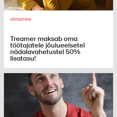
värbamine
Treamer maksab oma
töötajatele jõulueelsetel
nädalavahetustel 50%
lisatasu!