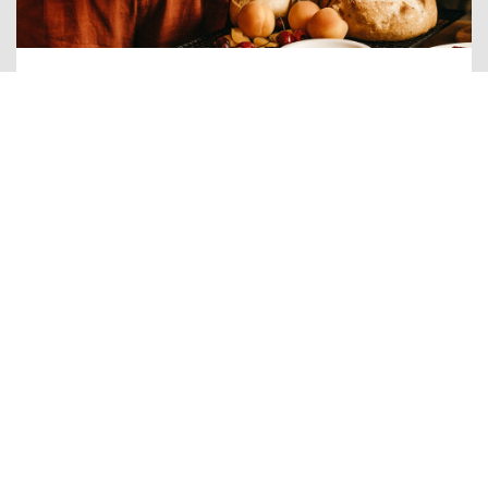
tööampsud
Töökohad, kuhu saab tööle
minna ilma kogemuseta