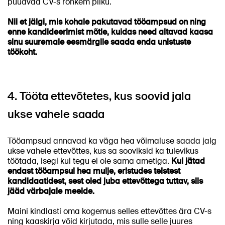
püüavad CV-s rohkem pilku.
Nii et jälgi, mis kohale pakutavad tööampsud on ning
enne kandideerimist mõtle, kuidas need aitavad kaasa
sinu suuremale eesmärgile saada enda unistuste
töökoht.
4. Tööta ettevõtetes, kus soovid jala
ukse vahele saada
Tööampsud annavad ka väga hea võimaluse saada jalg
ukse vahele ettevõttes, kus sa sooviksid ka tulevikus
töötada, isegi kui tegu ei ole sama ametiga.
Kui jätad
endast tööampsul hea mulje, eristudes teistest
kandidaatidest, sest oled juba ettevõttega tuttav, siis
jääd värbajale meelde.
Maini kindlasti oma kogemus selles ettevõttes ära CV-s
ning kaaskirja võid kirjutada, mis sulle selle juures