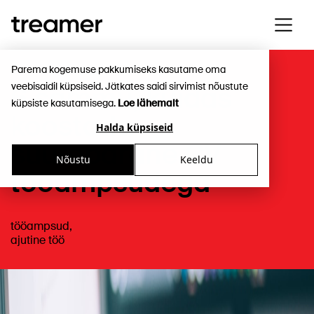
Parema kogemuse pakkumiseks kasutame oma
veebisaidil küpsiseid. Jätkates saidi sirvimist nõustute
6 sammu, kuidas
küpsiste kasutamisega.
Loe lähemalt
koostada
Halda küpsiseid
suurepärane CV
Nõustu
Keeldu
tööampsudega
tööampsud
,
ajutine töö