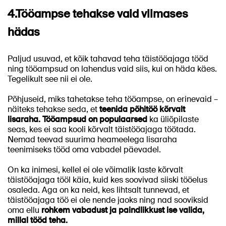
4.
Tööampse tehakse vaid viimases
hädas
Paljud usuvad, et kõik tahavad teha täistööajaga tööd
ning tööampsud on lahendus vaid siis, kui on häda käes.
Tegelikult see nii ei ole.
Põhjuseid, miks tahetakse teha tööampse, on erinevaid –
näiteks tehakse seda, et
teenida põhitöö kõrvalt
lisaraha.
Tööampsud on populaarsed
ka üliõpilaste
seas, kes ei saa kooli kõrvalt täistööajaga töötada.
Nemad teevad suurima heameelega lisaraha
teenimiseks tööd oma vabadel päevadel.
On ka inimesi, kellel ei ole võimalik laste kõrvalt
täistööajaga tööl käia, kuid kes soovivad siiski tööelus
osaleda. Aga on ka neid, kes lihtsalt tunnevad, et
täistööajaga töö ei ole nende jaoks ning nad sooviksid
oma ellu
rohkem vabadust ja paindlikkust ise valida,
millal tööd teha.