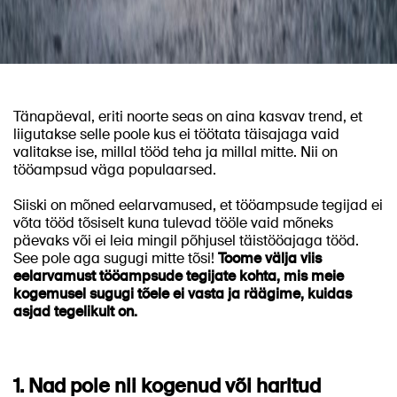
Tänapäeval, eriti noorte seas on aina kasvav trend, et
liigutakse selle poole kus ei töötata täisajaga vaid
valitakse ise, millal tööd teha ja millal mitte. Nii on
tööampsud väga populaarsed.
Siiski on mõned eelarvamused, et tööampsude tegijad ei
võta tööd tõsiselt kuna tulevad tööle vaid mõneks
päevaks või ei leia mingil põhjusel täistööajaga tööd.
See pole aga sugugi mitte tõsi!
Toome välja viis
eelarvamust tööampsude tegijate kohta, mis meie
kogemusel sugugi tõele ei vasta ja räägime, kuidas
asjad tegelikult on.
1. Nad pole nii kogenud või haritud