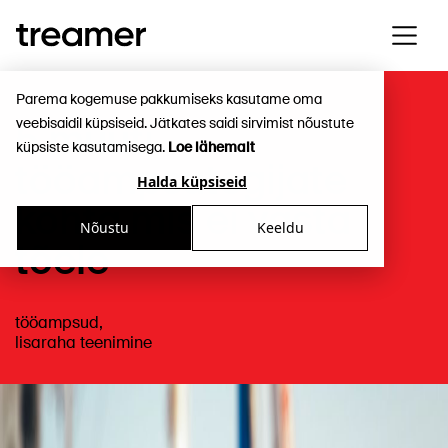
Parema kogemuse pakkumiseks kasutame oma
veebisaidil küpsiseid. Jätkates saidi sirvimist nõustute
5 müüti
küpsiste kasutamisega.
Loe lähemalt
tööampsutegijate
Halda küpsiseid
kohta mis ei vasta
Nõustu
Keeldu
tõele
tööampsud
,
lisaraha teenimine