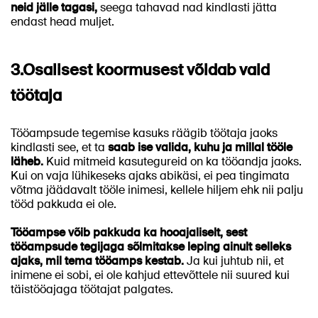
neid jälle tagasi,
seega tahavad nad kindlasti jätta
endast head muljet.
3.
Osalisest koormusest võidab vaid
töötaja
Tööampsude tegemise kasuks räägib töötaja jaoks
kindlasti see, et ta
saab ise valida, kuhu ja millal tööle
läheb.
Kuid mitmeid kasutegureid on ka tööandja jaoks.
Kui on vaja lühikeseks ajaks abikäsi, ei pea tingimata
võtma jäädavalt tööle inimesi, kellele hiljem ehk nii palju
tööd pakkuda ei ole.
Tööampse võib pakkuda ka hooajaliselt, sest
tööampsude tegijaga sõlmitakse leping ainult selleks
ajaks, mil tema tööamps kestab.
Ja kui juhtub nii, et
inimene ei sobi, ei ole kahjud ettevõttele nii suured kui
täistööajaga töötajat palgates.