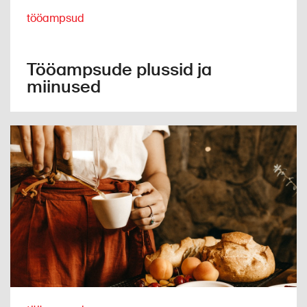
tööampsud
Tööampsude plussid ja
miinused