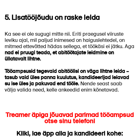
5. Lisatööjõudu on raske leida
Ka see ei ole sugugi mitte nii. Eriti praegusel viiruste
leviku ajal, mil paljud inimesed on haiguslehtedel, on
mitmed ettevõtted hädas sellega, et töökäsi ei jätku. Aga
nad ei pruugi teada, et abitöötajate leidmine on
üllatavalt lihtne.
Tööampsusid tegevaid abitöölisi on väga lihtne leida –
tasub vaid üles panna kuulutus, kandideerijad leiavad
su ise üles ja pakuvad end tööle.
Nende seast saab
välja valida need, kelle ankeedid enim kõnetavad.
Treamer äpiga jõuavad parimad tööampsud
otse sinu telefoni
Kliki, lae äpp alla ja kandideeri kohe: