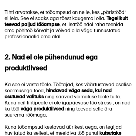
Tihti arvatakse, et tööampsud on neile, kes „päristööd“
ei leia. See ei saaks aga tõest kaugemal olla.
Tegelikult
teevad paljud tööampse
, et lisatöö näol raha teenida
oma põhitöö kõrvalt ja võivad olla väga tunnustatud
professionaalid oma alal.
2. Nad ei ole pühendunud ega
produktiivsed
Ka see ei vasta tõele. Töötajad, kes väärtustavad osalise
koormusega tööd,
hindavad väga seda, kui nad
osutuvad valituks
ning saavad võimaluse tööle tulla.
Kuna neil tihtipeale ei ole igapäevase töö stressi, on nad
ka tööl
väga produktiivsed
ning teevad selle ära
suurema rõõmuga.
Kuna tööampsud kestavad üürikest aega, on tegijad
huvitatud ka sellest, et meeldiva töö puhul
kutsutaks