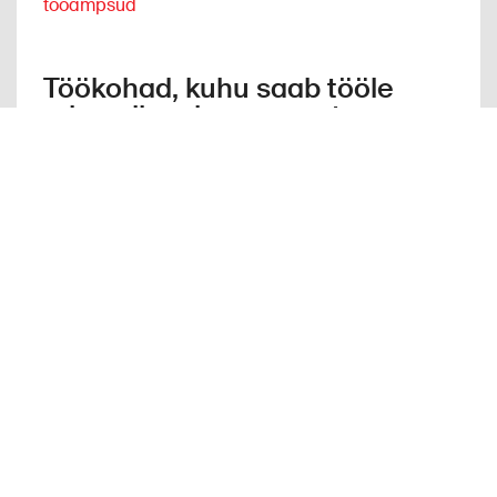
tööampsud
Töökohad, kuhu saab tööle
minna ilma kogemuseta
värbamine