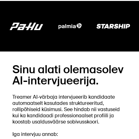
Sinu alati olemasolev
AI-intervjueerija.
Treamer AI-värbaja intervjueerib kandidaate
automaatselt kasutades struktureeritud,
rollipõhiseid küsimusi. See hindab nii vastuseid
kui ka kandidaadi professionaalset profiili ja
koostab usaldusväärse sobivusskoori.
Iga intervjuu annab: