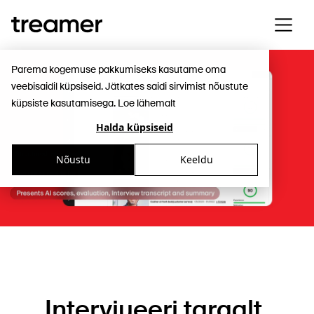
Parema kogemuse pakkumiseks kasutame oma
veebisaidil küpsiseid. Jätkates saidi sirvimist nõustute
küpsiste kasutamisega.
Loe lähemalt
Halda küpsiseid
Nõustu
Keeldu
Intervjueeri targalt.