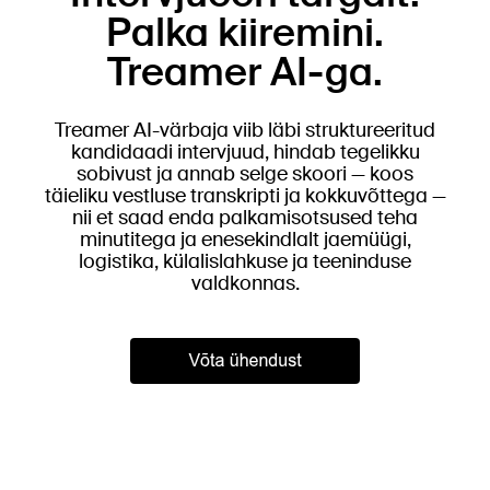
Palka kiiremini.
Treamer AI-ga.
Treamer AI-värbaja viib läbi struktureeritud
kandidaadi intervjuud, hindab tegelikku
sobivust ja annab selge skoori — koos
täieliku vestluse transkripti ja kokkuvõttega —
nii et saad enda palkamisotsused teha
minutitega ja enesekindlalt jaemüügi,
logistika, külalislahkuse ja teeninduse
valdkonnas.