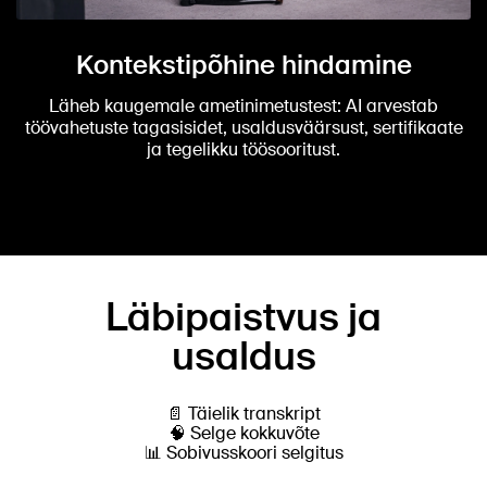
Kontekstipõhine hindamine
Läheb kaugemale ametinimetustest: AI arvestab
töövahetuste tagasisidet, usaldusväärsust, sertifikaate
ja tegelikku töösooritust.
Läbipaistvus ja
usaldus
📄 Täielik transkript
🧠 Selge kokkuvõte
📊 Sobivusskoori selgitus