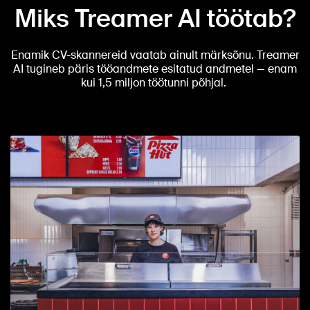
Miks Treamer AI töötab?
Enamik CV-skannereid vaatab ainult märksõnu. Treamer
AI tugineb päris tööandmete esitatud andmetel — enam
kui 1,5 miljon töötunni põhjal.