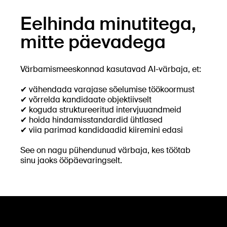
Eelhinda minutitega,
mitte päevadega
Värbamismeeskonnad kasutavad AI-värbaja, et:
✔ vähendada varajase sõelumise töökoormust
✔ võrrelda kandidaate objektiivselt
✔ koguda struktureeritud intervjuuandmeid
✔ hoida hindamisstandardid ühtlased
✔ viia parimad kandidaadid kiiremini edasi
See on nagu pühendunud värbaja, kes töötab
sinu jaoks ööpäevaringselt.