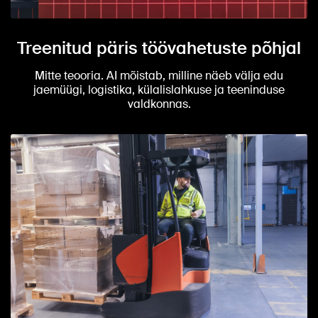
Treenitud päris töövahetuste põhjal
Mitte teooria. AI mõistab, milline näeb välja edu
jaemüügi, logistika, külalislahkuse ja teeninduse
valdkonnas.