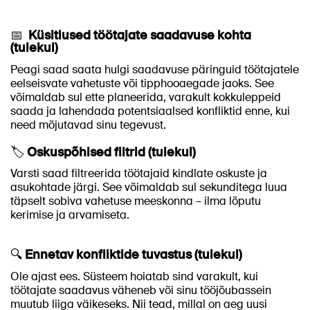
📅
Küsitlused töötajate saadavuse kohta
(tulekul)
Peagi saad saata hulgi saadavuse päringuid töötajatele
eelseisvate vahetuste või tipphooaegade jaoks. See
võimaldab sul ette planeerida, varakult kokkuleppeid
saada ja lahendada potentsiaalsed konfliktid enne, kui
need mõjutavad sinu tegevust.
🏷️
Oskuspõhised filtrid (tulekul)
Varsti saad filtreerida töötajaid kindlate oskuste ja
asukohtade järgi. See võimaldab sul sekunditega luua
täpselt sobiva vahetuse meeskonna – ilma lõputu
kerimise ja arvamiseta.
🔍
Ennetav konfliktide tuvastus (tulekul)
Ole ajast ees. Süsteem hoiatab sind varakult, kui
töötajate saadavus väheneb või sinu tööjõubassein
muutub liiga väikeseks. Nii tead, millal on aeg uusi