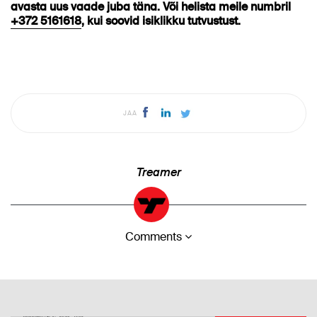
avasta uus vaade juba täna. Või helista meile numbril
+372 5161618
, kui soovid isiklikku tutvustust.
JAA
Treamer
Comments