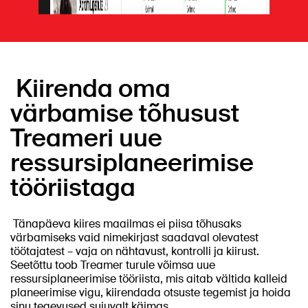
Kiirenda oma
värbamise tõhusust
Treameri uue
ressursiplaneerimise
tööriistaga
Tänapäeva kiires maailmas ei piisa tõhusaks
värbamiseks vaid nimekirjast saadaval olevatest
töötajatest – vaja on nähtavust, kontrolli ja kiirust.
Seetõttu toob Treamer turule võimsa uue
ressursiplaneerimise tööriista, mis aitab vältida kalleid
planeerimise vigu, kiirendada otsuste tegemist ja hoida
sinu tegevused sujuvalt käimas.