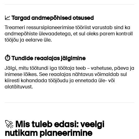
📈 Targad andmepõhised otsused
Treameri ressursiplaneerimise tööriist varustab sind ka
andmepõhiste ülevaadetega, et sul oleks parem kontroll
tööjõu ja eelarve üle.
⏱️ Tundide reaalajas jälgimine
Jälgi, mitu töötundi iga töötaja teeb – vahetuse, päeva ja
inimese lõikes. See reaalajas nähtavus võimaldab sul
kiiresti kohandada tööjõudu ja ennetada üle- või
alatäituvust.
🚀
Mis tuleb edasi: veelgi
nutikam planeerimine