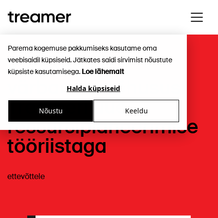
Parema kogemuse pakkumiseks kasutame oma
veebisaidil küpsiseid. Jätkates saidi sirvimist nõustute
Kiirenda oma
küpsiste kasutamisega.
Loe lähemalt
värbamise tõhusust
Halda küpsiseid
Treameri uue
Nõustu
Keeldu
ressursiplaneerimise
tööriistaga
ettevõttele