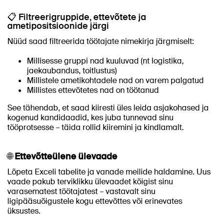
📋 Filtreerigruppide, ettevõtete ja
ametipositsioonide järgi
Nüüd saad filtreerida töötajate nimekirja järgmiselt:
Millisesse gruppi nad kuuluvad (nt logistika,
jaekaubandus, toitlustus)
Millistele ametikohtadele nad on varem palgatud
Millistes ettevõtetes nad on töötanud
See tähendab, et saad kiiresti üles leida asjakohased ja
kogenud kandidaadid, kes juba tunnevad sinu
tööprotsesse – täida rollid kiiremini ja kindlamalt.
🌐
Ettevõtteülene ülevaade
Lõpeta Exceli tabelite ja vanade meilide haldamine. Uus
vaade pakub terviklikku ülevaadet kõigist sinu
varasematest töötajatest – vastavalt sinu
ligipääsuõigustele kogu ettevõttes või erinevates
üksustes.