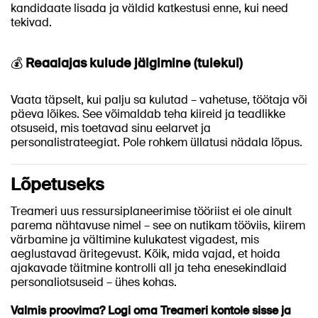
kandidaate lisada ja väldid katkestusi enne, kui need
tekivad.
💰
Reaalajas kulude jälgimine (tulekul)
Vaata täpselt, kui palju sa kulutad – vahetuse, töötaja või
päeva lõikes. See võimaldab teha kiireid ja teadlikke
otsuseid, mis toetavad sinu eelarvet ja
personalistrateegiat. Pole rohkem üllatusi nädala lõpus.
Lõpetuseks
Treameri uus ressursiplaneerimise tööriist ei ole ainult
parema nähtavuse nimel – see on nutikam tööviis, kiirem
värbamine ja vältimine kulukatest vigadest, mis
aeglustavad äritegevust. Kõik, mida vajad, et hoida
ajakavade täitmine kontrolli all ja teha enesekindlaid
personaliotsuseid – ühes kohas.
Valmis proovima? Logi oma Treameri kontole sisse ja